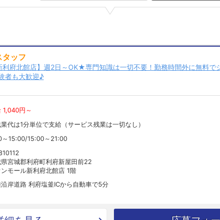
スタッフ
新利府北館店】週2日～OK★専門知識は一切不要！勤務時間外に無料で
験者も大歓迎♪
 1,040円～
残業代は1分単位で支給（サービス残業は一切なし）
0～15:00/15:00～21:00
10112
城県宮城郡利府町利府新屋田前22
ンモール新利府北館店 1階
沿岸道路 利府塩釜ICから自動車で5分