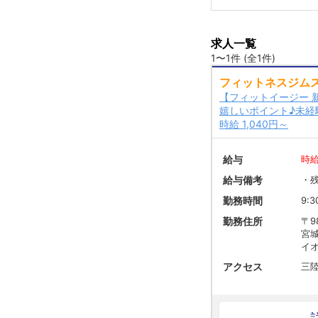
求人一覧
1〜1件 (全1件)
フィットネスジム
【フィットイージー 
嬉しいポイント♪未経
時給 1,040円～
給与
時給
給与備考
・
勤務時間
9:3
勤務住所
〒98
宮
イオ
アクセス
三陸