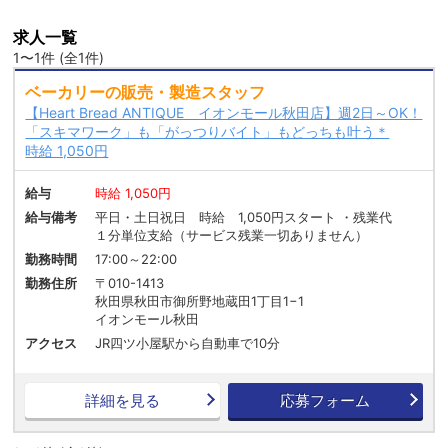
求人一覧
1〜1件 (全1件)
ベーカリーの販売・製造スタッフ
【Heart Bread ANTIQUE イオンモール秋田店】週2日～OK！
「スキマワーク」も「がっつりバイト」もどっちも叶う＊
時給 1,050円
給与
時給 1,050円
給与備考
平日・土日祝日 時給 1,050円スタート ・残業代
１分単位支給（サービス残業一切ありません）
勤務時間
17:00～22:00
勤務住所
〒010-1413
秋田県秋田市御所野地蔵田1丁目1−1
イオンモール秋田
アクセス
JR四ツ小屋駅から自動車で10分
詳細を見る
応募フォーム